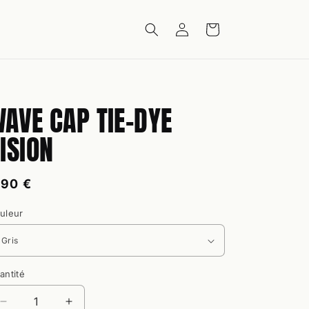
Connexion
Panier
AVE CAP TIE-DYE
ISION
rix
,90 €
abituel
uleur
antité
antité
Réduire
Augmenter