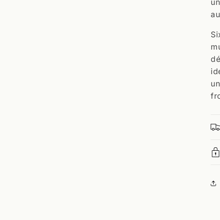
un
au
Si
mu
dé
id
un
fr