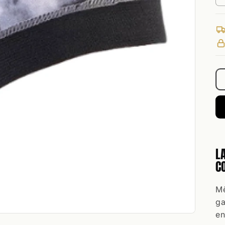
L
C
Mê
ga
en