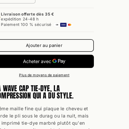
la
la
quantité
quantité
Livraison offerte dès 35 €
de
de
expédition 24-48 h
Wave
Wave
Paiement 100 % sécurisé
CB
VISA
Cap
Cap
Tie-
Tie-
Dye
Dye
Ajouter au panier
Vision
Vision
Plus de moyens de paiement
A WAVE CAP TIE-DYE, LA
OMPRESSION QUI A DU STYLE.
me maille fine qui plaque le cheveu et
rde le pli sous le durag ou la nuit, mais
 imprimé tie-dye marbré plutôt qu'en