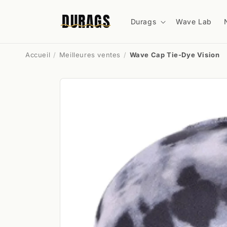
et
passer
DURAGS
au
Durags
Wave Lab
contenu
Accueil
Meilleures ventes
Wave Cap Tie-Dye Vision
Passer aux
informations
produits