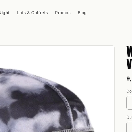
Night
Lots & Coffrets
Promos
Blog
W
V
P
9
h
Co
Qu
Qu