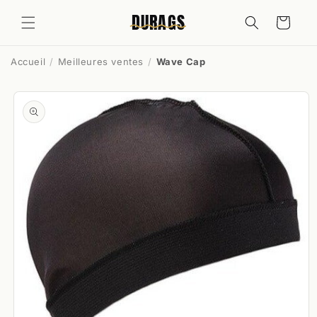
et
passer
DURAGS
Panier
au
contenu
Accueil
Meilleures ventes
Wave Cap
Passer aux
informations
produits