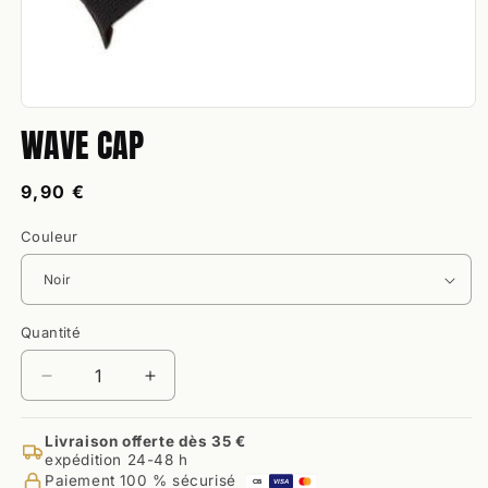
Ouvrir
WAVE CAP
le
média
1
dans
Prix
9,90 €
une
habituel
fenêtre
modale
Couleur
Quantité
Quantité
Réduire
Augmenter
la
la
quantité
quantité
Livraison offerte dès 35 €
de
de
expédition 24-48 h
Wave
Wave
Paiement 100 % sécurisé
CB
VISA