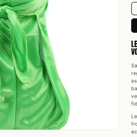
L
VO
Sa
re
as
ba
ve
fi
Le
fr
ac