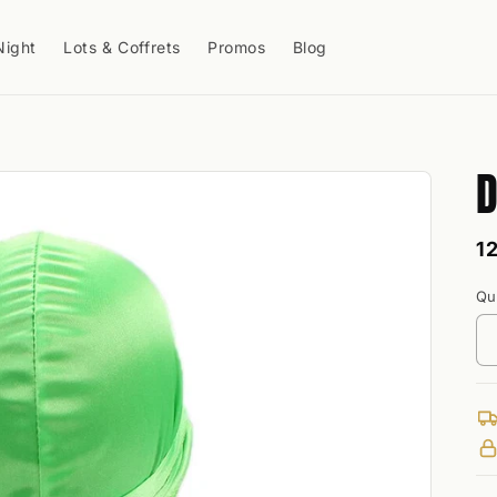
Night
Lots & Coffrets
Promos
Blog
D
P
1
h
Qu
Qu