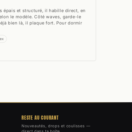
us épais et structuré, il habille direct, en
 selon le modèle. Côté waves, garde-le
jà bien là, il plaque fort. Pour dormir
lex
RESTE AU COURANT
Nouveautés, drops et coulisses —
direct dans ta boîte.