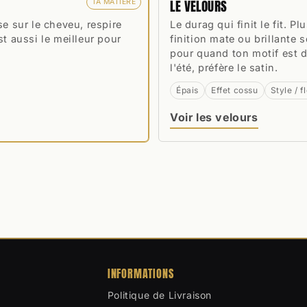
LE VELOURS
TA MATIÈRE
se sur le cheveu, respire
Le durag qui finit le fit. Pl
st aussi le meilleur pour
finition mate ou brillante
pour quand ton motif est dé
l'été, préfère le satin.
Épais
Effet cossu
Style / f
Voir les velours
INFORMATIONS
Politique de Livraison