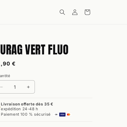
Connexion
Panier
URAG VERT FLUO
rix
2,90 €
abituel
antité
antité
Réduire
Augmenter
la
la
quantité
quantité
Livraison offerte dès 35 €
de
de
expédition 24-48 h
Durag
Durag
Paiement 100 % sécurisé
CB
VISA
Vert
Vert
Fluo
Fluo