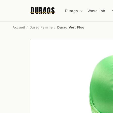
et
passer
DURAGS
au
Durags
Wave Lab
contenu
Accueil
Durag Femme
Durag Vert Fluo
Passer aux
informations
produits