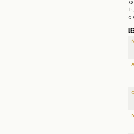
sa
fr
cl
LE
M
A
C
M