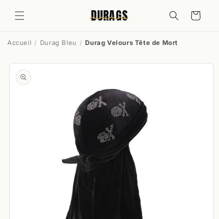
et
passer
DURAGS
Panier
au
contenu
Accueil
Durag Bleu
Durag Velours Tête de Mort
Passer aux
informations
produits