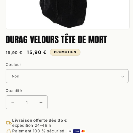
Ouvrir
DURAG VELOURS TÊTE DE MORT
le
média
1
dans
Prix
Prix
15,90 €
PROMOTION
19,90 €
une
habituel
promotionnel
fenêtre
modale
Couleur
Quantité
Quantité
Réduire
Augmenter
la
la
quantité
quantité
Livraison offerte dès 35 €
de
de
expédition 24-48 h
Durag
Durag
Paiement 100 % sécurisé
CB
VISA