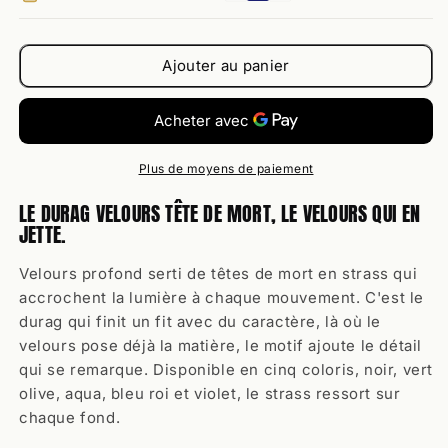
Velours
Velours
Tête
Tête
de
de
Ajouter au panier
Mort
Mort
Plus de moyens de paiement
LE DURAG VELOURS TÊTE DE MORT, LE VELOURS QUI EN
JETTE.
Velours profond serti de têtes de mort en strass qui
accrochent la lumière à chaque mouvement. C'est le
durag qui finit un fit avec du caractère, là où le
velours pose déjà la matière, le motif ajoute le détail
qui se remarque. Disponible en cinq coloris, noir, vert
olive, aqua, bleu roi et violet, le strass ressort sur
chaque fond.