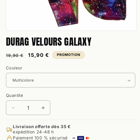
Ouvrir
DURAG VELOURS GALAXY
le
média
1
dans
Prix
Prix
15,90 €
PROMOTION
19,90 €
une
habituel
promotionnel
fenêtre
modale
Couleur
Quantité
Quantité
Réduire
Augmenter
la
la
quantité
quantité
Livraison offerte dès 35 €
de
de
expédition 24-48 h
Durag
Durag
Paiement 100 % sécurisé
CB
VISA