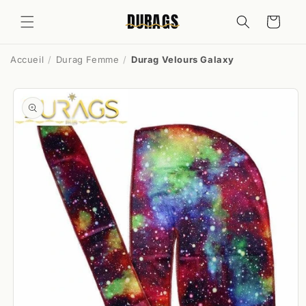
et
passer
DURAGS
Panier
au
contenu
Accueil
Durag Femme
Durag Velours Galaxy
Passer aux
informations
produits