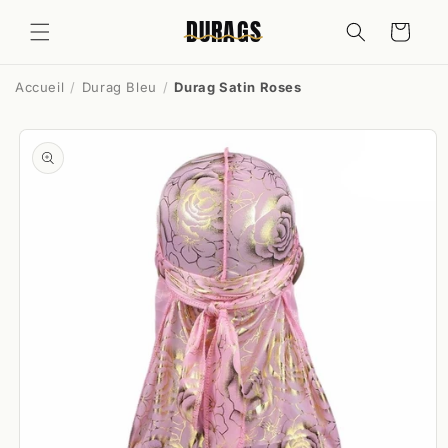
et
passer
DURAGS
Panier
au
contenu
Accueil
Durag Bleu
Durag Satin Roses
Passer aux
informations
produits