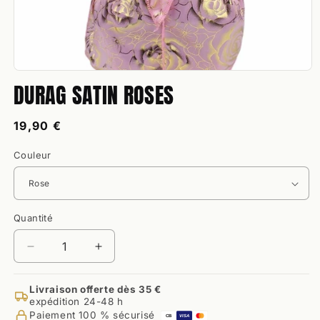
Ouvrir
DURAG SATIN ROSES
le
média
1
dans
Prix
19,90 €
une
habituel
fenêtre
modale
Couleur
Quantité
Quantité
Réduire
Augmenter
la
la
quantité
quantité
Livraison offerte dès 35 €
de
de
expédition 24-48 h
Durag
Durag
Paiement 100 % sécurisé
CB
VISA