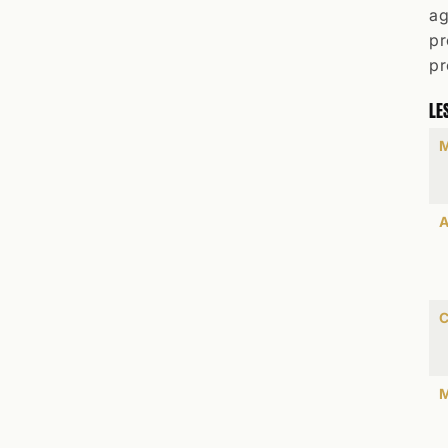
ag
pr
pr
LE
M
A
C
M