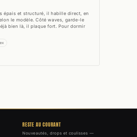
us épais et structuré, il habille direct, en
 selon le modèle. Côté waves, garde-le
jà bien là, il plaque fort. Pour dormir
lex
RESTE AU COURANT
Nouveautés, drops et coulisses —