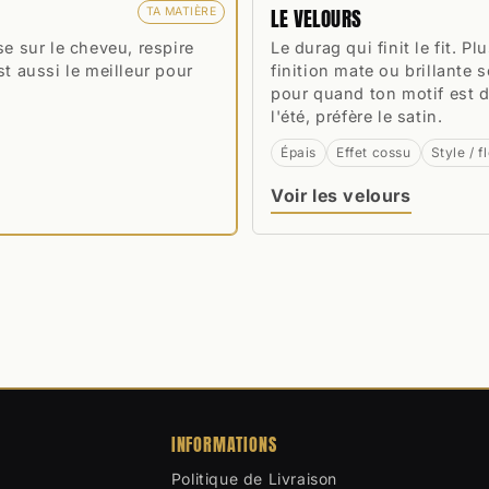
LE VELOURS
TA MATIÈRE
se sur le cheveu, respire
Le durag qui finit le fit. Pl
st aussi le meilleur pour
finition mate ou brillante
pour quand ton motif est dé
l'été, préfère le satin.
Épais
Effet cossu
Style / f
Voir les velours
INFORMATIONS
Politique de Livraison