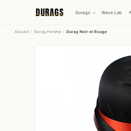
et
passer
DURAGS
au
Durags
Wave Lab
contenu
Accueil
Durag Femme
Durag Noir et Rouge
Passer aux
informations
produits