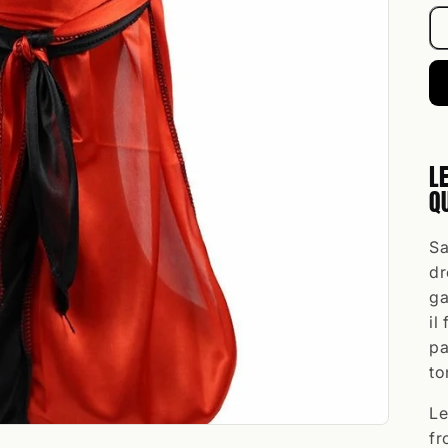
L
Q
Sa
dr
ga
il
pa
to
Le
fr