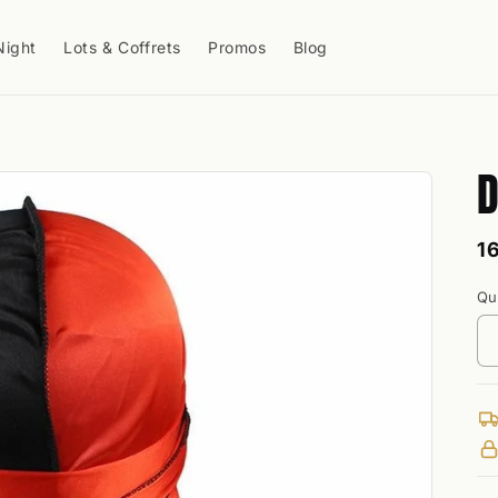
Night
Lots & Coffrets
Promos
Blog
D
P
1
h
Qu
Qu