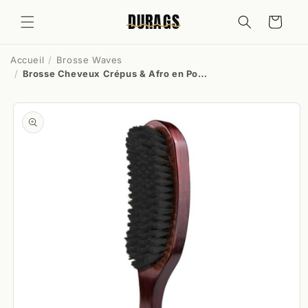
et
passer
DURAGS
Panier
au
contenu
Accueil
Brosse Waves
Brosse Cheveux Crépus & Afro en Poils de Sanglier
Passer aux
informations
produits