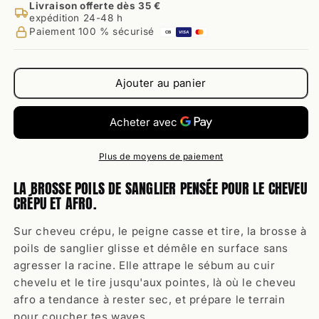
Livraison offerte dès 35 €
de
de
expédition 24-48 h
Brosse
Brosse
Paiement 100 % sécurisé
CB
VISA
Cheveux
Cheveux
Crépus
Crépus
&amp;
&amp;
Ajouter au panier
Afro
Afro
en
en
Poils
Poils
de
de
Sanglier
Sanglier
Plus de moyens de paiement
LA BROSSE POILS DE SANGLIER PENSÉE POUR LE CHEVEU
CRÉPU ET AFRO.
Sur cheveu crépu, le peigne casse et tire, la brosse à
poils de sanglier glisse et démêle en surface sans
agresser la racine. Elle attrape le sébum au cuir
chevelu et le tire jusqu'aux pointes, là où le cheveu
afro a tendance à rester sec, et prépare le terrain
pour coucher tes waves.