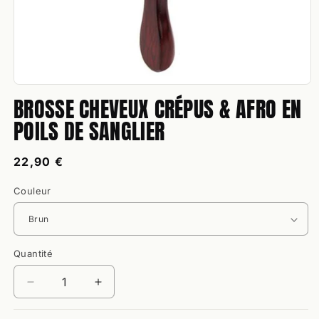
Ouvrir
BROSSE CHEVEUX CRÉPUS & AFRO EN
le
média
POILS DE SANGLIER
1
dans
une
fenêtre
Prix
22,90 €
modale
habituel
Couleur
Quantité
Quantité
Réduire
Augmenter
la
la
quantité
quantité