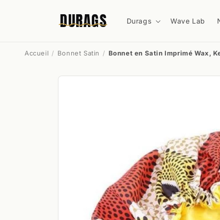
et
passer
DURAGS
au
Durags
Wave Lab
contenu
Accueil
Bonnet Satin
Bonnet en Satin Imprimé Wax, K
Passer aux
informations
produits