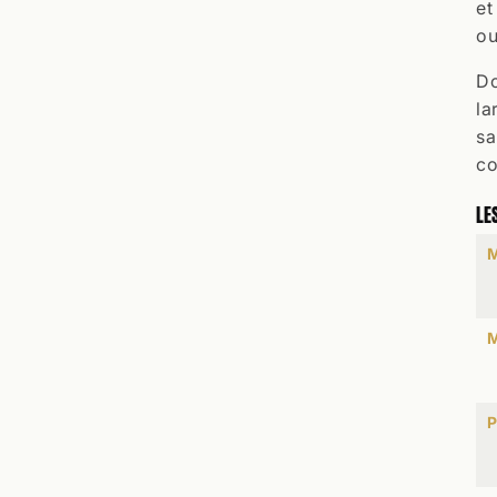
et
ou
Do
la
sa
co
LE
M
M
P