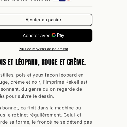
en
en
Satin
Satin
Imprimé
Imprimé
Ajouter au panier
Wax,
Wax,
Kekeli
Kekeli
Plus de moyens de paiement
OIS ET LÉOPARD, ROUGE ET CRÈME.
stilles, pois et yeux façon léopard en
uge, crème et noir, l'imprimé Kekeli est
isonnant, du genre qu'on regarde de
ès pour suivre le dessin.
 bonnet, ça finit dans la machine ou
us le robinet régulièrement. Celui-ci
rde sa forme, le froncé ne se détend pas