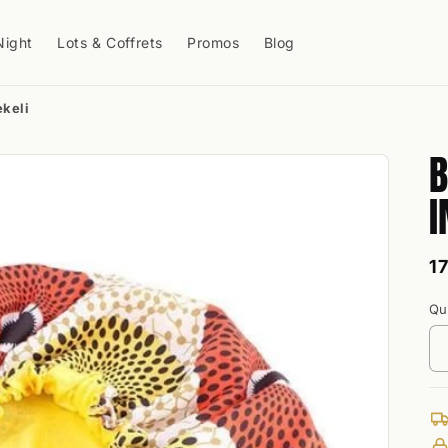
Night
Lots & Coffrets
Promos
Blog
ekeli
B
I
P
1
h
Qu
Qu