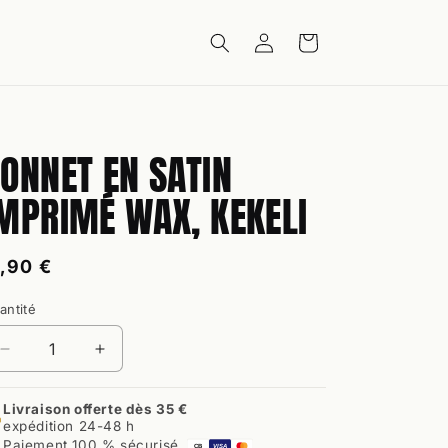
Connexion
Panier
ONNET EN SATIN
MPRIMÉ WAX, KEKELI
rix
7,90 €
abituel
antité
antité
Réduire
Augmenter
la
la
quantité
quantité
Livraison offerte dès 35 €
de
de
expédition 24-48 h
Bonnet
Bonnet
Paiement 100 % sécurisé
CB
VISA