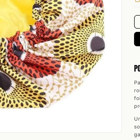
P
Pa
ro
fo
pr
Un
so
ga