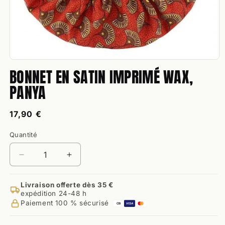
Ouvrir
BONNET EN SATIN IMPRIMÉ WAX,
le
média
PANYA
1
dans
une
fenêtre
Prix
17,90 €
modale
habituel
Quantité
Quantité
Réduire
Augmenter
la
la
quantité
quantité
Livraison offerte dès 35 €
de
de
expédition 24-48 h
Bonnet
Bonnet
Paiement 100 % sécurisé
CB
VISA
en
en
Satin
Satin