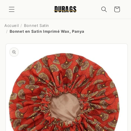
et
passer
DURAGS
Panier
au
contenu
Accueil
Bonnet Satin
Bonnet en Satin Imprimé Wax, Panya
Passer aux
informations
produits