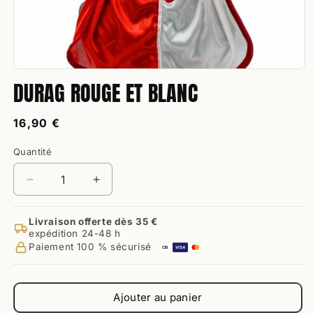
Ouvrir
DURAG ROUGE ET BLANC
le
média
1
dans
Prix
16,90 €
une
habituel
fenêtre
Quantité
modale
Quantité
Réduire
Augmenter
la
la
quantité
quantité
Livraison offerte dès 35 €
de
de
expédition 24-48 h
Durag
Durag
Paiement 100 % sécurisé
CB
VISA
Rouge
Rouge
et
et
Blanc
Blanc
Ajouter au panier