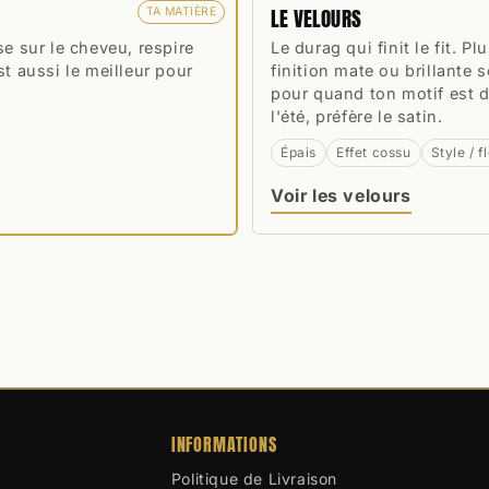
LE VELOURS
TA MATIÈRE
se sur le cheveu, respire
Le durag qui finit le fit. Pl
st aussi le meilleur pour
finition mate ou brillante
pour quand ton motif est dé
l'été, préfère le satin.
Épais
Effet cossu
Style / f
Voir les velours
INFORMATIONS
Politique de Livraison