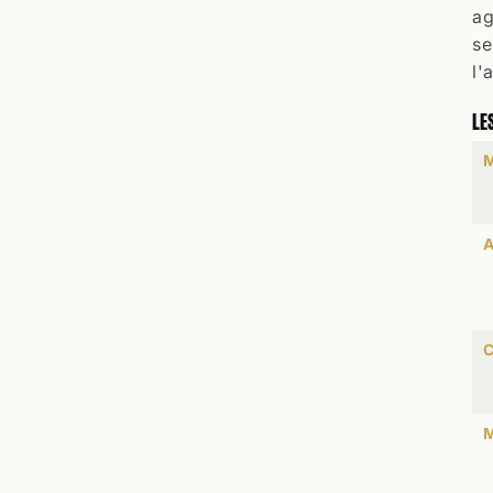
ag
se
l'
LE
M
A
C
M