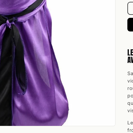
L
A
Sa
vi
ro
po
qu
vi
Le
fr