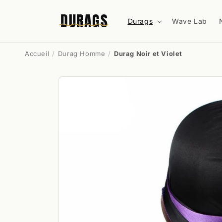
et
passer
DURAGS
au
Durags
Wave Lab
contenu
Accueil
Durag Homme
Durag Noir et Violet
Passer aux
informations
produits