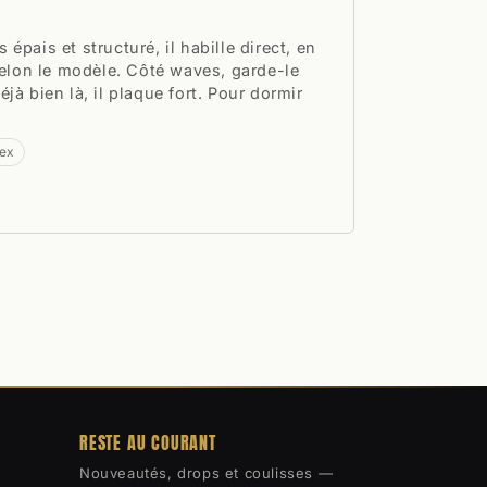
us épais et structuré, il habille direct, en
 selon le modèle. Côté waves, garde-le
jà bien là, il plaque fort. Pour dormir
lex
RESTE AU COURANT
Nouveautés, drops et coulisses —