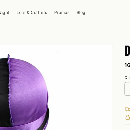
Night
Lots & Coffrets
Promos
Blog
D
P
1
h
Qu
Qu