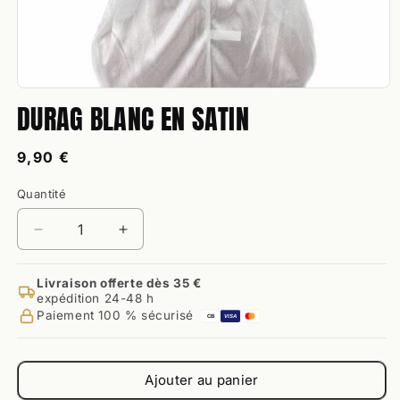
Ouvrir
DURAG BLANC EN SATIN
le
média
1
dans
Prix
9,90 €
une
habituel
fenêtre
Quantité
modale
Quantité
Réduire
Augmenter
la
la
quantité
quantité
Livraison offerte dès 35 €
de
de
expédition 24-48 h
Durag
Durag
Paiement 100 % sécurisé
CB
VISA
Blanc
Blanc
en
en
Satin
Satin
Ajouter au panier