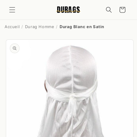
et
passer
DURAGS
Panier
au
contenu
Accueil
Durag Homme
Durag Blanc en Satin
Passer aux
informations
produits